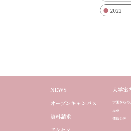
2022
NEWS
⼤学案
オープンキャンパス
学園からの
沿⾰
資料請求
情報公開
アクセス