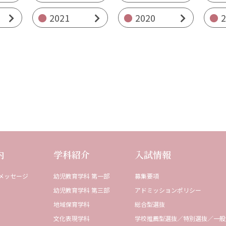
2021
2020
内
学科紹介
⼊試情報
メッセージ
幼児教育学科 第⼀部
募集要項
幼児教育学科 第三部
アドミッションポリシー
地域保育学科
総合型選抜
⽂化表現学科
学校推薦型選抜／特別選抜／一般