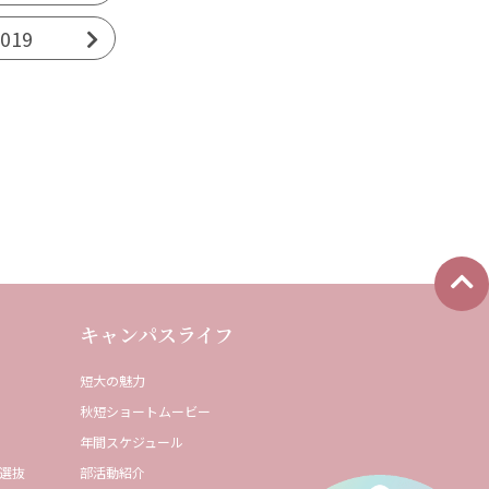
2019
キャンパスライフ
短⼤の魅⼒
秋短ショートムービー
年間スケジュール
選抜
部活動紹介