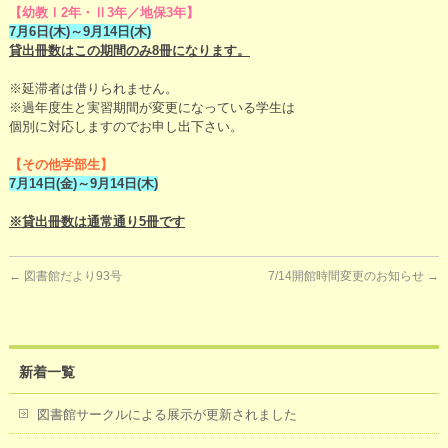
【幼教Ⅰ2年・Ⅱ3年／地保3年】
7月6日(木)～9月14日(木)
貸出冊数はこの期間のみ8冊になります。
※延滞者は借りられません。
※過年度生と実習期間が変更になっている学生は
個別に対応しますのでお申し出下さい。
【その他学部生】
7月14日(金)～9月14日(木)
※貸出冊数は通常通り5冊です
←
図書館だより93号
7/14開館時間変更のお知らせ
→
新着一覧
図書館サークルによる展示が更新されました