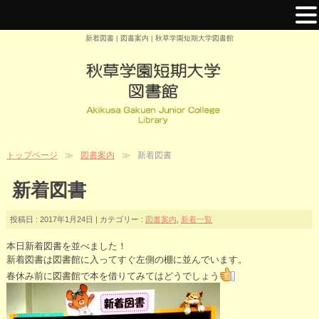
新着図書 | 図書案内 | 秋草学園短期大学図書館
トップページ
図書案内
新着図書
新着図書
投稿日 : 2017年1月24日 | カテゴリー :
図書案内
,
新着一覧
本日新着図書を並べました！
新着図書は図書館に入ってすぐ左側の棚に並んでいます。
春休み前に図書館で本を借りてみてはどうでしょう