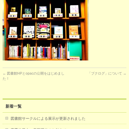
←
図書館HPとopacの公開をはじめまし
「ブクログ」について
→
た！
新着一覧
図書館サークルによる展示が更新されました